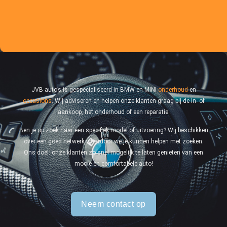
JVB auto’s is gespecialiseerd in BMW en MINI
onderhoud
en
occasions
. Wij adviseren en helpen onze klanten graag bij de in- of
aankoop, het onderhoud of een reparatie.
Ben je op zoek naar een specifiek model of uitvoering? Wij beschikken
over een goed netwerk waardoor we je kunnen helpen met zoeken.
Ons doel: onze klanten zo snel mogelijk te laten genieten van een
mooie en comfortabele auto!
Neem contact op