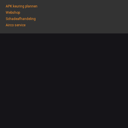
APK keuring plannen
Webshop
Schadeafhandeling
Airco service
Nieuwsbrief
AANMELDEN
© jvbautos.nl 2023