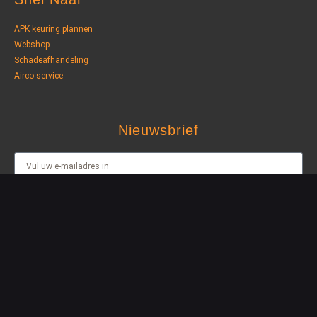
APK keuring plannen
Webshop
Schadeafhandeling
Airco service
Nieuwsbrief
AANMELDEN
© jvbautos.nl 2023