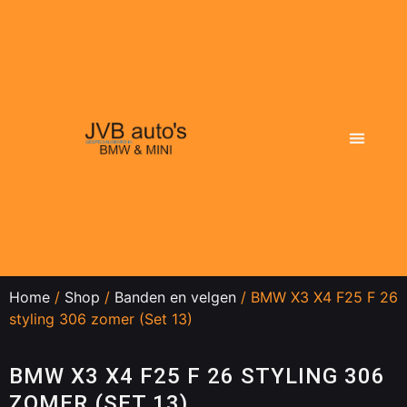
Actueel aanbod
Dit doen wij
Over ons
Home
/
Shop
/
Banden en velgen
/ BMW X3 X4 F25 F 26
styling 306 zomer (Set 13)
BMW X3 X4 F25 F 26 STYLING 306
ZOMER (SET 13)