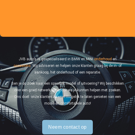
JVB auto’s is gespecialiseerd in BMW en MINI
onderhoud
en
occasions
. Wij adviseren en helpen onze klanten graag bij de in- of
aankoop, het onderhoud of een reparatie.
Ben je op zoek naar een specifiek model of uitvoering? Wij beschikken
over een goed netwerk waardoor we je kunnen helpen met zoeken.
Ons doel: onze klanten zo snel mogelijk te laten genieten van een
mooie en comfortabele auto!
Neem contact op