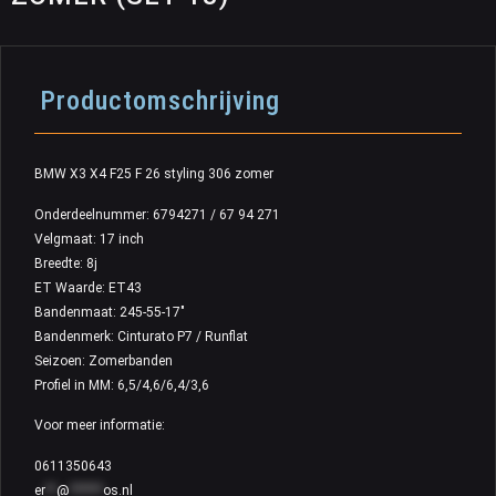
Productomschrijving
BMW X3 X4 F25 F 26 styling 306 zomer
Onderdeelnummer: 6794271 / 67 94 271
Velgmaat: 17 inch
Breedte: 8j
ET Waarde: ET43
Bandenmaat: 245-55-17″
Bandenmerk: Cinturato P7 / Runflat
Seizoen: Zomerbanden
Profiel in MM: 6,5/4,6/6,4/3,6
Voor meer informatie:
0611350643
er
**
@
******
os.nl