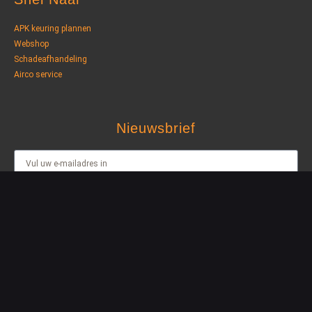
APK keuring plannen
Webshop
Schadeafhandeling
Airco service
Nieuwsbrief
AANMELDEN
© jvbautos.nl 2023