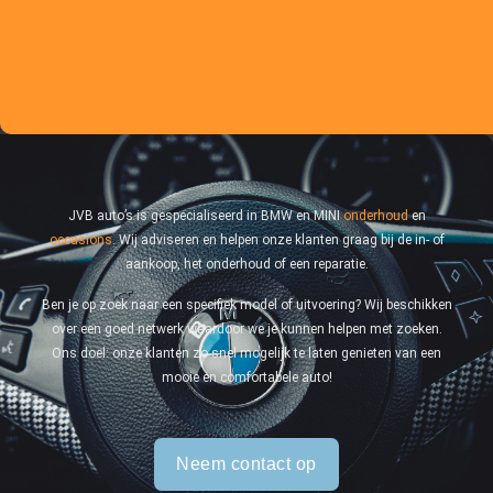
JVB auto’s is gespecialiseerd in BMW en MINI
onderhoud
en
occasions
. Wij adviseren en helpen onze klanten graag bij de in- of
aankoop, het onderhoud of een reparatie.
Ben je op zoek naar een specifiek model of uitvoering? Wij beschikken
over een goed netwerk waardoor we je kunnen helpen met zoeken.
Ons doel: onze klanten zo snel mogelijk te laten genieten van een
mooie en comfortabele auto!
Neem contact op