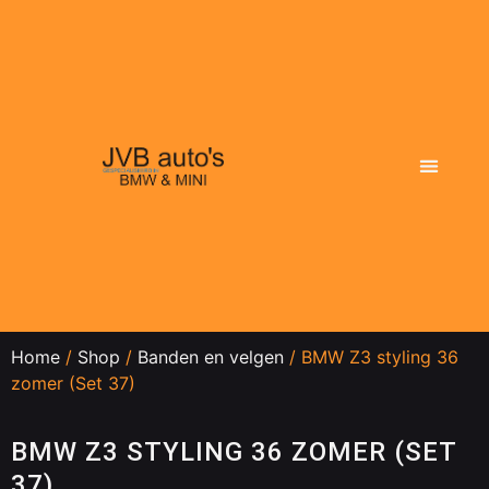
Actueel aanbod
Dit doen wij
Over ons
Home
/
Shop
/
Banden en velgen
/ BMW Z3 styling 36
zomer (Set 37)
BMW Z3 STYLING 36 ZOMER (SET
37)