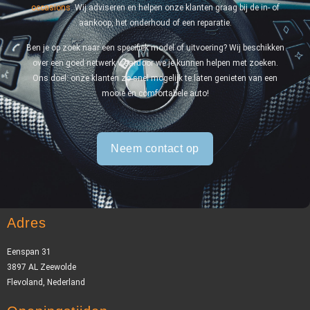
occasions
. Wij adviseren en helpen onze klanten graag bij de in- of
aankoop, het onderhoud of een reparatie.
Ben je op zoek naar een specifiek model of uitvoering? Wij beschikken
over een goed netwerk waardoor we je kunnen helpen met zoeken.
Ons doel: onze klanten zo snel mogelijk te laten genieten van een
mooie en comfortabele auto!
Neem contact op
Adres
Eenspan 31
3897 AL Zeewolde
Flevoland, Nederland