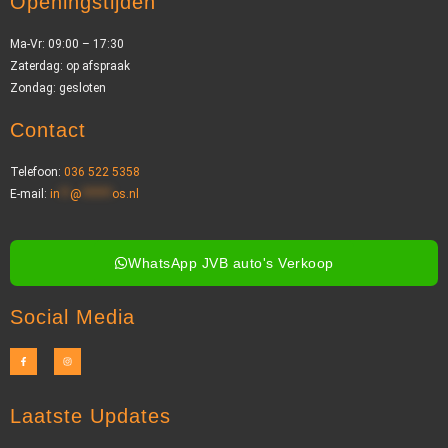
Openingstijden
Ma-Vr: 09:00 – 17:30
Zaterdag: op afspraak
Zondag: gesloten
Contact
Telefoon:
036 522 5358
E-mail:
in
**
@
******
os.nl
WhatsApp JVB auto's Verkoop
Social Media
Laatste Updates