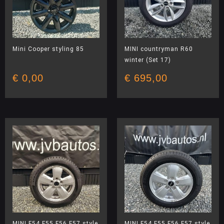
Mini Cooper styling 85
MINI countryman R60
winter (Set 17)
€
0,00
€
695,00
MINI F54 F55 F56 F57 style
MINI F54 F55 F56 F57 style