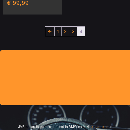
€
99,99
←
1
2
3
4
JVB auto’s is gespecialiseerd in BMW en MINI
onderhoud
en