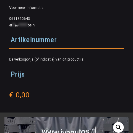
Voor meer informatie:
0611350643
er
**
@
******
os.nl
Artikelnummer
De verkoopprijs (of indicatie) van dit product is:
Prijs
€
0,00