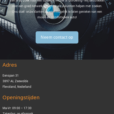
Ben je op zoek naar een specifiek model of uitvoering? Wij beschikken
over een goed netwerk waardoor we je kunnen helpen met zoeken.
Ons doel: onze klanten zo snel mogelijk te laten genieten van een
mooie en comfortabele auto!
Neem contact op
Adres
Eenspan 31
3897 AL Zeewolde
Flevoland, Nederland
Openingstijden
Ma-Vr: 09:00 – 17:30
Zaterdag: op afspraak