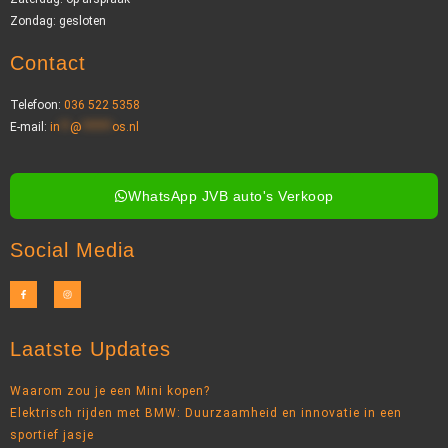
Zondag: gesloten
Contact
Telefoon:
036 522 5358
E-mail:
in
**
@
******
os.nl
WhatsApp JVB auto's Verkoop
Social Media
Laatste Updates
Waarom zou je een Mini kopen?
Elektrisch rijden met BMW: Duurzaamheid en innovatie in een
sportief jasje