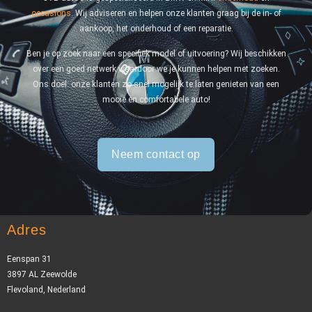
occasions
. Wij adviseren en helpen onze klanten graag bij de in- of
aankoop, het onderhoud of een reparatie.
Ben je op zoek naar een specifiek model of uitvoering? Wij beschikken
over een goed netwerk waardoor we je kunnen helpen met zoeken.
Ons doel: onze klanten zo snel mogelijk te laten genieten van een
mooie en comfortabele auto!
Neem contact op
Adres
Eenspan 31
3897 AL Zeewolde
Flevoland, Nederland