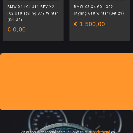
BMW X1 iX1 U11 BEV X2
BMW X3 X4 G01 G02
iX2 U10 styling 879 Winter
styling 618 winter (Set 29)
(Set 32)
€
1.500,00
€
0,00
JVB auto’s is gespecialiseerd in BMW en MINI
onderhoud
en