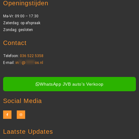
Openingstijden
Ma-Vr: 09:00 – 17:30
Zaterdag: op afspraak
Zondag: gesloten
Contact
Telefoon:
036 522 5358
E-mail:
in
**
@
******
os.nl
WhatsApp JVB auto's Verkoop
Social Media
Laatste Updates