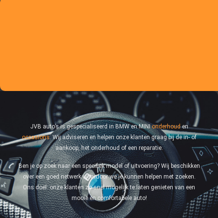
JVB auto’s is gespecialiseerd in BMW en MINI
onderhoud
en
occasions
. Wij adviseren en helpen onze klanten graag bij de in- of
aankoop, het onderhoud of een reparatie.
Ben je op zoek naar een specifiek model of uitvoering? Wij beschikken
over een goed netwerk waardoor we je kunnen helpen met zoeken.
Ons doel: onze klanten zo snel mogelijk te laten genieten van een
mooie en comfortabele auto!