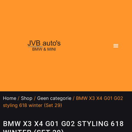
Actueel aanbod
Dit doen wij
Over ons
Home
/
Shop
/
Geen categorie
/ BMW X3 X4 G01 G02
styling 618 winter (Set 29)
BMW X3 X4 G01 G02 STYLING 618