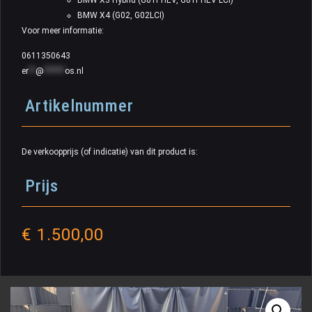
BMW X4 (G02, G02LCI)
Voor meer informatie:
0611350643
er
**
@
******
os.nl
Artikelnummer
De verkoopprijs (of indicatie) van dit product is:
Prijs
€
1.500,00