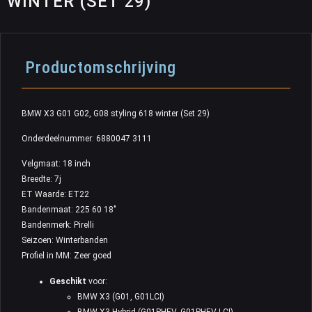
WINTER (SET 29)
Productomschrijving
BMW X3 G01 G02, G08 styling 618 winter (Set 29)
Onderdeelnummer: 6880047 3111
Velgmaat: 18 inch
Breedte: 7j
ET Waarde: ET22
Bandenmaat: 225 60 18″
Bandenmerk: Pirelli
Seizoen: Winterbanden
Profiel in MM: Zeer goed
Geschikt
voor:
BMW X3 (G01, G01LCI)
BMW X3 Hybrid (G01PHEV, G01PHEV LCI)